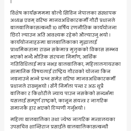
।
विशेष कार्यक्रमममा बोल्दै सिविन नेपालका संस्थापक
अध्यक्ष एवम् वरिष्ठ मानवअधिकारकर्मी गौरी प्रधानले
बालबालिकासम्बन्धी १० वर्षिय रणनीतिक कार्ययोजना
छिटो ल्याउन अति आवश्यक रहेको औंल्याउनु भयो ।
कार्ययोजनाहरूमा बालबालिकाका मुद्धालाई
प्राथमिकतामा राख्न सकेमात्र मुलुकको विकास सम्भव
भएको भन्दै भौतिक संरचना निर्माण, आर्थिक
गतिविधिलाई मात्र नभइ बालबालिका, महिलालगायतका
सामाजिक विषयलाई राष्ट्रिय गौरवको योजना किन
नबनाउने भन्ने प्रश्न समेत वरिष्ठ मानवअधिकारकर्मी
प्रधानले राख्नुभयो । सँगै निर्मला पन्त र अरु थुप्रै
बालिका र किशोरीले न्याय पाउन नसकेको सन्दर्भमा
यसलाई सम्पूर्ण राष्ट्रको, कानून संयन्त्र र नागरिक
समाजकै हार भएको टिप्पणी गर्नुभयो ।
महिला बालबालिका तथा ज्येष्ठ नागरिक मन्त्रालयका
उपसचिव शान्तिराज प्रसाईंले बालबालिकासम्बन्धी