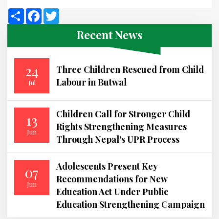
Share
Facebook
Twitter
Recent News
24
Three Children Rescued from Child
Labour in Butwal
Jul
Children Call for Stronger Child
13
Rights Strengthening Measures
Jun
Through Nepal’s UPR Process
Adolescents Present Key
07
Recommendations for New
Jun
Education Act Under Public
Education Strengthening Campaign