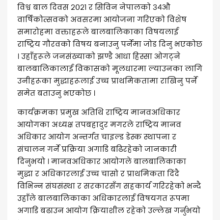
विश्व बाल दिवस २०२१ र सिविन नेपालको ३४औ
वार्षिकोत्सवको अवसरमा आयोजना गरिएको विशेष
समारोहमा वक्ताहरूले बालबालिकाका विषयलाई
राष्ट्रिय गौरवको विषय बनाउनु पर्नेमा जोड दिनु भएकोछ
। उहाँहरूले जनसंख्याको झण्डै आधा हिस्सा ओगट्ने
बालबालिकालाई विकासको मूलधारमा ल्याउनका लागि
उनीहरूका मुद्धाहरूलाई उच्च प्राथमिकतामा राखिनु पर्ने
समेत बताउनु भएकोछ ।
कार्यक्रमका प्रमुख अतिथि राष्ट्रिय मानवअधिकार
आयोगका अध्यक्ष तपबहादुर मगरले राष्ट्रिय मानव
अधिकार आयोग अन्तर्गत चाइल्ड डेस्क स्थापना र
संचालन गर्ने प्रक्रिया अगाडि बढिरहेको जानकारी
दिनुभयो । मानवअधिकार आयोगले बालबालिकाका
मुद्धा र अधिकारलाई उच्च चासो र प्राथमिकता दिंदै
विभिन्न संघसंस्था र सरकारसँग सहकार्य गरिरहेको भन्दै
उहाँले बालबालिकाका अधिकारलाई विषयगत रूपमा
अगाडि बढाउन आयोग क्रियाशील रहेको उल्लेख गर्नुभयो