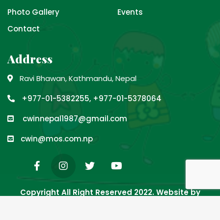
Photo Gallery
Events
Contact
Address
Ravi Bhawan, Kathmandu, Nepal
+977-01-5382255, +977-01-5378064
cwinnepal1987@gmail.com
cwin@mos.com.np
Copyright All Right Reserved 2022.
Website by
DigiSoft Developers