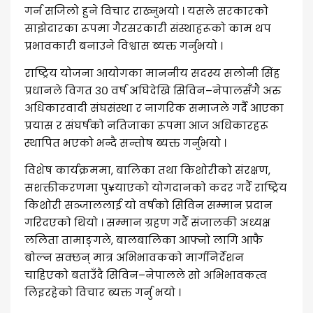
गर्न सजिलो हुने विचार राख्नुभयो । यसले सरकारको
साझेदारका रूपमा गैरसरकारी संस्थाहरूको काम थप
प्रभावकारी बनाउने विश्वास ब्यक्त गर्नुभयो ।
राष्ट्रिय योजना आयोगका माननीय सदस्य सलोनी सिंह
प्रधानले विगत ३० वर्ष अघिदेखि सिविन–नेपालसँगै अरु
अधिकारवादी संघसंस्था र नागरिक समाजले गर्दै आएका
प्रयास र संघर्षको नतिजाका रूपमा आज अधिकारहरू
स्थापित भएको भन्दै सन्तोष ब्यक्त गर्नुभयो ।
विशेष कार्यक्रममा, बालिका तथा किशोरीको संरक्षण,
सशक्तीकरणमा पु¥याएको योगदानको कदर गर्दै राष्ट्रिय
किशोरी सञ्जाललाई यो वर्षको सिविन सम्मान प्रदान
गरिदएको थियो । सम्मान ग्रहण गर्दै संजालकी अध्यक्ष
ललिता तामाङ्गले, बालबालिका आफ्नो लागि आफै
बोल्न सक्छन् मात्र अभिभावकको मार्गनिर्देशन
चाहिएको बताउँदै सिविन–नेपालले सो अभिभावकत्व
लिइरहेको विचार ब्यक्त गर्नु भयो ।