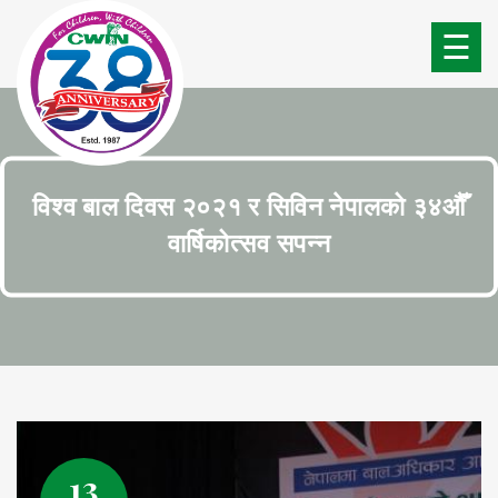
☰
विश्व बाल दिवस २०२१ र सिविन नेपालको ३४औँ
वार्षिकोत्सव सपन्न
13